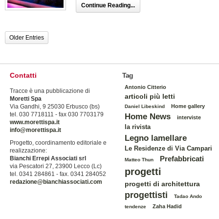
Continue Reading...
Older Entries
Contatti
Tag
Antonio Citterio
Tracce è una pubblicazione di
articoli più letti
Moretti Spa
Via Gandhi, 9 25030 Erbusco (bs)
Home gallery
Daniel Libeskind
tel. 030 7718111 - fax 030 7703179
Home News
interviste
www.morettispa.it
la rivista
info@morettispa.it
Legno lamellare
Progetto, coordinamento editoriale e
Le Residenze di Via Campari
realizzazione:
Prefabbricati
Bianchi Errepi Associati srl
Matteo Thun
via Pescatori 27, 23900 Lecco (Lc)
progetti
tel. 0341 284861 - fax. 0341 284052
redazione@bianchiassociati.com
progetti di architettura
progettisti
Tadao Ando
Zaha Hadid
tendenze