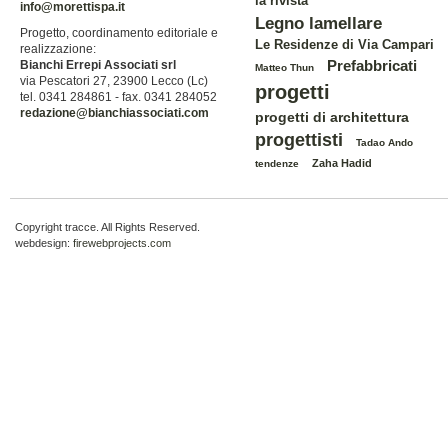
la rivista
info@morettispa.it
Legno lamellare
Progetto, coordinamento editoriale e
Le Residenze di Via Campari
realizzazione:
Prefabbricati
Bianchi Errepi Associati srl
Matteo Thun
via Pescatori 27, 23900 Lecco (Lc)
progetti
tel. 0341 284861 - fax. 0341 284052
redazione@bianchiassociati.com
progetti di architettura
progettisti
Tadao Ando
Zaha Hadid
tendenze
Copyright tracce. All Rights Reserved.
webdesign:
firewebprojects.com