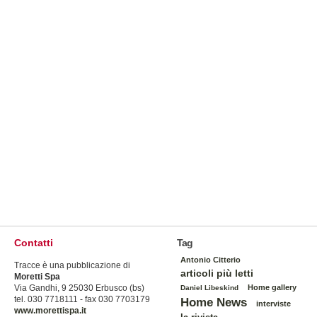
Contatti
Tag
Antonio Citterio
Tracce è una pubblicazione di
articoli più letti
Moretti Spa
Via Gandhi, 9 25030 Erbusco (bs)
Home gallery
Daniel Libeskind
tel. 030 7718111 - fax 030 7703179
Home News
interviste
www.morettispa.it