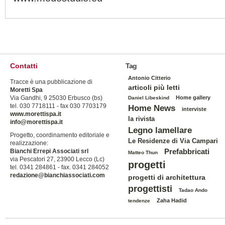
Contatti
Tag
Antonio Citterio
Tracce è una pubblicazione di
articoli più letti
Moretti Spa
Via Gandhi, 9 25030 Erbusco (bs)
Home gallery
Daniel Libeskind
tel. 030 7718111 - fax 030 7703179
Home News
interviste
www.morettispa.it
la rivista
info@morettispa.it
Legno lamellare
Progetto, coordinamento editoriale e
Le Residenze di Via Campari
realizzazione:
Prefabbricati
Bianchi Errepi Associati srl
Matteo Thun
via Pescatori 27, 23900 Lecco (Lc)
progetti
tel. 0341 284861 - fax. 0341 284052
redazione@bianchiassociati.com
progetti di architettura
progettisti
Tadao Ando
Zaha Hadid
tendenze