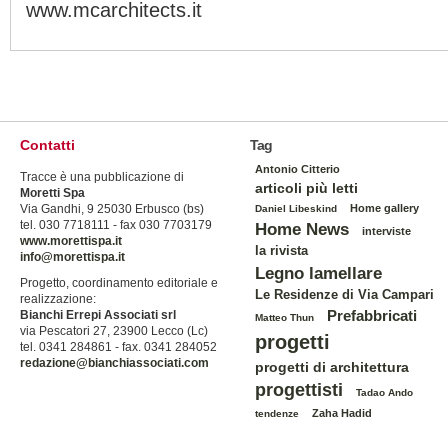
www.mcarchitects.it
Contatti
Tag
Antonio Citterio
Tracce è una pubblicazione di
articoli più letti
Moretti Spa
Via Gandhi, 9 25030 Erbusco (bs)
Home gallery
Daniel Libeskind
tel. 030 7718111 - fax 030 7703179
Home News
interviste
www.morettispa.it
la rivista
info@morettispa.it
Legno lamellare
Progetto, coordinamento editoriale e
Le Residenze di Via Campari
realizzazione:
Prefabbricati
Bianchi Errepi Associati srl
Matteo Thun
via Pescatori 27, 23900 Lecco (Lc)
progetti
tel. 0341 284861 - fax. 0341 284052
redazione@bianchiassociati.com
progetti di architettura
progettisti
Tadao Ando
Zaha Hadid
tendenze