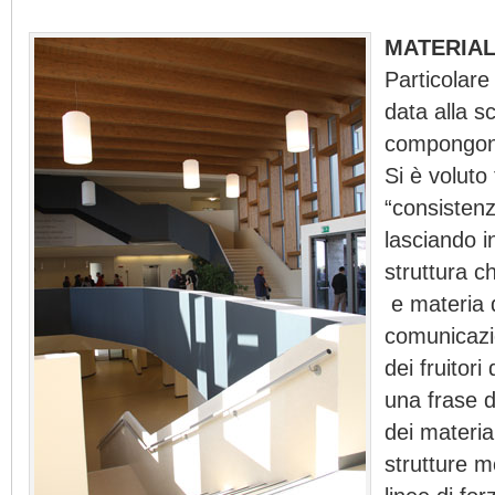
MATERIAL
Particolare
data alla s
compongono
Si è voluto
“consistenz
lasciando i
struttura c
e materia 
comunicazi
dei fruitori
una frase d
dei materia
strutture m