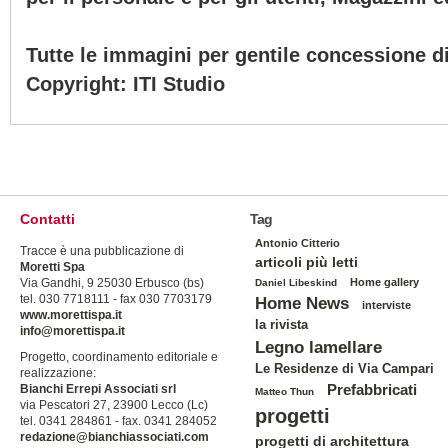
Tutte le immagini per gentile concessione di
Copyright: ITI Studio
Contatti
Tag
Antonio Citterio
Tracce è una pubblicazione di
articoli più letti
Moretti Spa
Via Gandhi, 9 25030 Erbusco (bs)
Home gallery
Daniel Libeskind
tel. 030 7718111 - fax 030 7703179
Home News
interviste
www.morettispa.it
la rivista
info@morettispa.it
Legno lamellare
Progetto, coordinamento editoriale e
Le Residenze di Via Campari
realizzazione:
Prefabbricati
Bianchi Errepi Associati srl
Matteo Thun
via Pescatori 27, 23900 Lecco (Lc)
progetti
tel. 0341 284861 - fax. 0341 284052
redazione@bianchiassociati.com
progetti di architettura