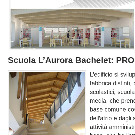
Scuola L’Aurora Bachelet: P
L’edificio si svil
fabbrica distinti, 
scolastici, scuol
media, che pren
base comune cost
dell’atrio e dagli 
attività amminist