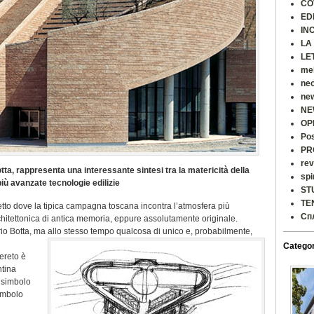
CO
ED
IN
LA
LE
me
ne
ne
NE
OP
Po
PR
rev
tta, rappresenta una interessante sintesi tra la matericità della
spi
più avanzate tecnologie edilizie
ST
TE
fetto dove la tipica campagna toscana incontra l’atmosfera più
Сп
itettonica di antica memoria, eppure assolutamente originale.
Mario Botta, ma allo stesso tempo qualcosa di unico e, probabilmente,
Categor
ereto è
ntina
l simbolo
Simbolo