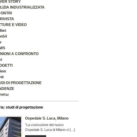
VER STORY
ILIZIA INDUSTRIALIZZATA
CONTRI
 RIVISTA
TTURE E VIDEO
lbet
on54
w
WS
INIONI A CONFRONTO
st
OGETTI
iew
nit
UDI DI PROGETTAZIONE
NDENZE
литы
ia: studi di progettazione
Ospedale S. Luca, Milano
“La costruzione del nuovo
Ospedale S. Luca di Milano ci […]