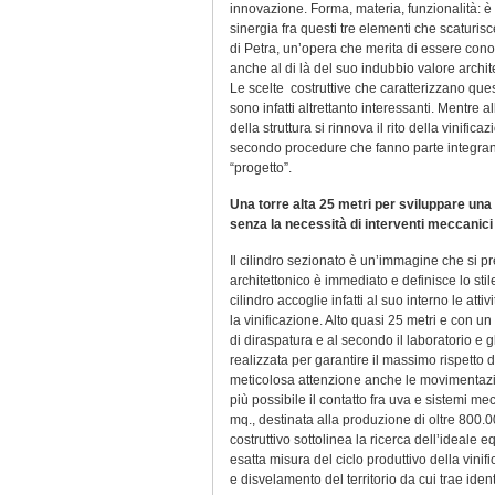
innovazione. Forma, materia, funzionalità: è
sinergia fra questi tre elementi che scaturisce
di Petra, un’opera che merita di essere con
anche al di là del suo indubbio valore archit
Le scelte costruttive che caratterizzano que
sono infatti altrettanto interessanti. Mentre al
della struttura si rinnova il rito della vinifica
secondo procedure che fanno parte integran
“progetto”.
Una torre alta 25 metri per sviluppare una t
senza la necessità di interventi meccanic
Il cilindro sezionato è un’immagine che si pre
architettonico è immediato e definisce lo stil
cilindro accoglie infatti al suo interno le att
la vinificazione. Alto quasi 25 metri e con un
di diraspatura e al secondo il laboratorio e g
realizzata per garantire il massimo rispetto 
meticolosa attenzione anche le movimentazioni
più possibile il contatto fra uva e sistemi 
mq., destinata alla produzione di oltre 800.000
costruttivo sottolinea la ricerca dell’ideale e
esatta misura del ciclo produttivo della vini
e disvelamento del territorio da cui trae ident