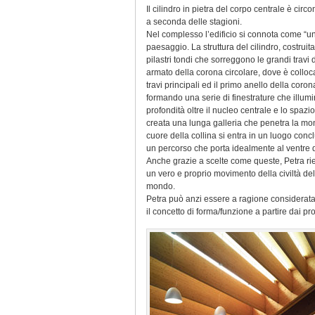
Il cilindro in pietra del corpo centrale è ci
a seconda delle stagioni.
Nel complesso l’edificio si connota come “un 
paesaggio. La struttura del cilindro, costruit
pilastri tondi che sorreggono le grandi travi 
armato della corona circolare, dove è colloca
travi principali ed il primo anello della cor
formando una serie di finestrature che illumin
profondità oltre il nucleo centrale e lo spazio
creata una lunga galleria che penetra la mon
cuore della collina si entra in un luogo concl
un percorso che porta idealmente al ventre 
Anche grazie a scelte come queste, Petra rien
un vero e proprio movimento della civiltà de
mondo.
Petra può anzi essere a ragione considerata
il concetto di forma/funzione a partire dai pro