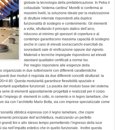
globale la tecnologia della prefabbricazione. In Petra il
collaudato “sistema cantina” Moretti si conferma ai
massimi livelli, la soluzione ideale per la realizzazione
di strutture interrate rispondenti alla duplice
funzionalità di sostegno e contenimento. Gli elementi
a volta, sfruttando il principio statico dell’arco,
riducono al minimo gli spessori di copertura e al
contempo garantiscono massima capacità di sostegno
anche in caso di elevati sovraccarichi esercitati da
sovrastanti sale di vinificazione oppure dal vigneto.
Materiali e tecniche impiegate rispondono ad elevati
standard qualitativi certificati a norme Iso.
Per meglio rispondere alle esigenze della
o organizzato in due sottoinsiemi con differenti caratteristiche
uesti due moduli è regolata da due differenti concetti strutturali: la
.00×4.80. Questa modularità garantisce flessibilità spaziale e
portanti aspettative funzionali. La piastra del modulo base del sistema
a serie di elementi appositamente progettati e realizzati per il corpo
nto l’impiego di elementi in cotto, in cemento e in legno lamellare, che
rare sia con l’architetto Mario Botta, sia con imprese specializzate come
rsonalità stilistica espressa con il legno lamellare, che copre
elemento principale dell’architettura, realizzando un perfetto
i grandi tini e allo stesso tempo permettendo l’ingresso della luce
sia nell’impatto estetico che in quello funzionale. Inoltre questa