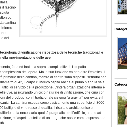
 dalla
 il fascino
osciuta
ettonico.
sta cantina
l’interno
Categor
zione
te del
ecnologia di vinificazione rispettosa delle tecniche tradizionali e
i nella movimentazione delle uve
senta, forte ed inattesa sopra i campi coltivati. L’impatto
e complessivo dell’opera. Ma la sua funzione va ben oltre l’estetica. Il
ività primarie della cantina, mentre al centro sono disposti i serbatoi per
 diametro di 42, il corpo cilindrico ospita anche al primo piano la sala
Categor
li uffici di servizio della produzione. L’intera organizzazione interna è
delle uve, assicurando un ciclo naturale di vinificazione, che cura con
 del prodotto, con il tradizionale sistema “a gravità”, per evitare il
meccanici. La cantina occupa complessivamente una superficie di 8000
 bottiglie di vino rosso di qualità. Il risultato architettonico e
quilibrio tra la necessaria qualità pragmatica dell’edificio, creato ad
ficazione, e l’aspetto estetico di un luogo che nasce come espressione
ità.