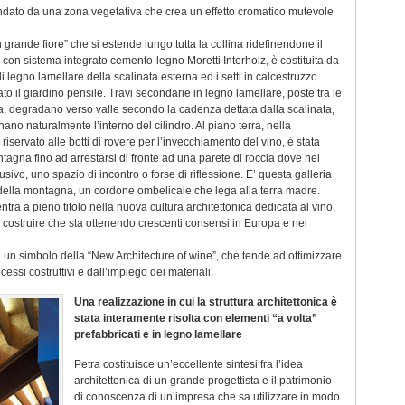
rcondato da una zona vegetativa che crea un effetto cromatico mutevole
grande fiore” che si estende lungo tutta la collina ridefinendone il
a con sistema integrato cemento-legno Moretti Interholz, è costituita da
di legno lamellare della scalinata esterna ed i setti in calcestruzzo
to il giardino pensile. Travi secondarie in legno lamellare, poste tra le
ona, degradano verso valle secondo la cadenza dettata dalla scalinata,
ano naturalmente l’interno del cilindro. Al piano terra, nella
 riservato alle botti di rovere per l’invecchiamento del vino, è stata
tagna fino ad arrestarsi di fronte ad una parete di roccia dove nel
usivo, uno spazio di incontro o forse di riflessione. E’ questa galleria
della montagna, un cordone ombelicale che lega alla terra madre.
tra a pieno titolo nella nuova cultura architettonica dedicata al vino,
l costruire che sta ottenendo crescenti consensi in Europa e nel
 un simbolo della “New Architecture of wine”, che tende ad ottimizzare
cessi costruttivi e dall’impiego dei materiali.
Una realizzazione in cui la struttura architettonica è
stata interamente risolta con elementi “a volta”
prefabbricati e in legno lamellare
Petra costituisce un’eccellente sintesi fra l’idea
architettonica di un grande progettista e il patrimonio
di conoscenza di un’impresa che sa utilizzare in modo