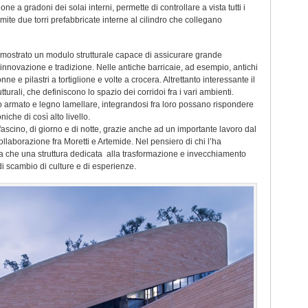
e a gradoni dei solai interni, permette di controllare a vista tutti i
mite due torri prefabbricate interne al cilindro che collegano
dimostrato un modulo strutturale capace di assicurare grande
o innovazione e tradizione. Nelle antiche barricaie, ad esempio, antichi
nne e pilastri a tortiglione e volte a crocera. Altrettanto interessante il
tturali, che definiscono lo spazio dei corridoi fra i vari ambienti.
nto armato e legno lamellare, integrandosi fra loro possano rispondere
iche di così alto livello.
 fascino, di giorno e di notte, grazie anche ad un importante lavoro dal
ollaborazione fra Moretti e Artemide. Nel pensiero di chi l’ha
ma che una struttura dedicata alla trasformazione e invecchiamento
di scambio di culture e di esperienze.