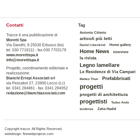
Contatti
Tag
Antonio Citterio
Tracce è una pubblicazione di
articoli più letti
Moretti Spa
Via Gandhi, 9 25030 Erbusco (bs)
Home gallery
Daniel Libeskind
tel. 030 7718111 - fax 030 7703179
Home News
interviste
www.morettispa.it
la rivista
info@morettispa.it
Legno lamellare
Progetto, coordinamento editoriale e
Le Residenze di Via Campari
realizzazione:
Prefabbricati
Bianchi Errepi Associati srl
Matteo Thun
via Pescatori 27, 23900 Lecco (Lc)
progetti
tel. 0341 284861 - fax. 0341 284052
redazione@bianchiassociati.com
progetti di architettura
progettisti
Tadao Ando
Zaha Hadid
tendenze
Copyright tracce. All Rights Reserved.
webdesign:
firewebprojects.com