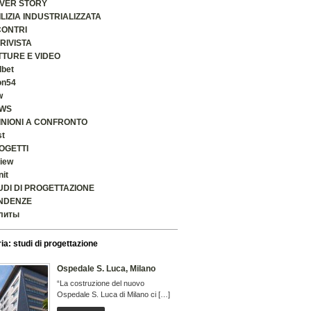
VER STORY
ILIZIA INDUSTRIALIZZATA
CONTRI
 RIVISTA
TTURE E VIDEO
lbet
on54
w
WS
INIONI A CONFRONTO
st
OGETTI
iew
nit
UDI DI PROGETTAZIONE
NDENZE
литы
ia: studi di progettazione
Ospedale S. Luca, Milano
“La costruzione del nuovo
Ospedale S. Luca di Milano ci […]