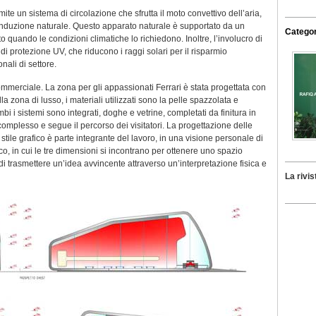
ite un sistema di circolazione che sfrutta il moto convettivo dell’aria,
induzione naturale. Questo apparato naturale è supportato da un
Categor
o quando le condizioni climatiche lo richiedono. Inoltre, l’involucro di
e di protezione UV, che riducono i raggi solari per il risparmio
ali di settore.
 commerciale. La zona per gli appassionati Ferrari è stata progettata con
lla zona di lusso, i materiali utilizzati sono la pelle spazzolata e
i i sistemi sono integrati, doghe e vetrine, completati da finitura in
el complesso e segue il percorso dei visitatori. La progettazione delle
stile grafico è parte integrante del lavoro, in una visione personale di
co, in cui le tre dimensioni si incontrano per ottenere uno spazio
, di trasmettere un’idea avvincente attraverso un’interpretazione fisica e
La rivis