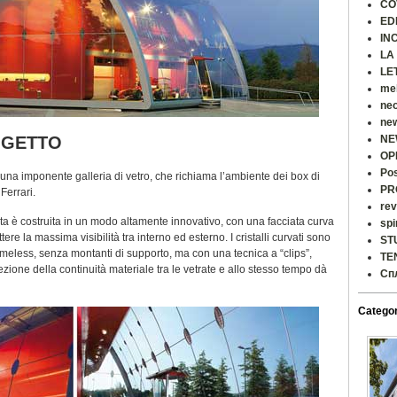
CO
ED
IN
LA
LE
me
ne
ne
GETTO
NE
OP
Po
a una imponente galleria di vetro, che richiama l’ambiente dei box di
PR
Ferrari.
rev
rata è costruita in un modo altamente innovativo, con una facciata curva
spi
re la massima visibilità tra interno ed esterno. I cristalli curvati sono
ST
meless, senza montanti di supporto, ma con una tecnica a “clips”,
TE
zione della continuità materiale tra le vetrate e allo stesso tempo dà
Сп
Categor