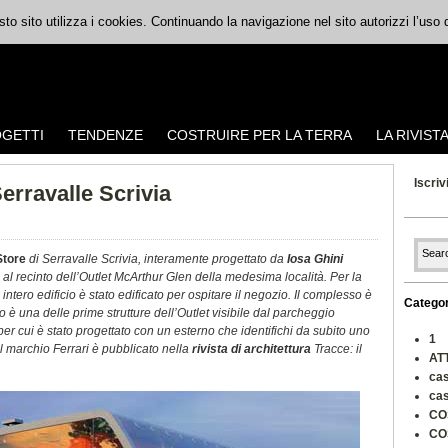
uesto sito utilizza i cookies. Continuando la navigazione nel sito autorizzi l’uso
GETTI
TENDENZE
COSTRUIRE PER LA TERRA
LA RIVIST
Iscriv
Serravalle Scrivia
Store
di Serravalle Scrivia, interamente progettato da
Iosa Ghini
al recinto dell’Outlet McArthur Glen della medesima località. Per la
 intero edificio è stato edificato per ospitare il negozio. Il complesso è
Categor
o è una delle prime strutture dell’Outlet visibile dal parcheggio
per cui è stato progettato con un esterno che identifichi da subito uno
1
al marchio Ferrari è pubblicato nella
rivista di architettura
Tracce: il
AT
cas
cas
CO
CO