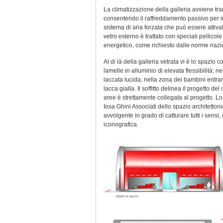
La climatizzazione della galleria avviene tram
consentendo il raffreddamento passivo per 
sistema di aria forzata che può essere attivat
vetro esterno è trattato con speciali pellicol
energetico, come richiesto dalle norme nazion
Al di là della galleria vetrata vi è lo spazio
lamelle in alluminio di elevata flessibilità; ne
laccata lucida; nella zona dei bambini entramb
lacca gialla. Il soffitto delinea il progetto d
aree è strettamente collegata al progetto. Lo 
Iosa Ghini Associati dello spazio architettoni
avvolgente in grado di catturare tutti i sensi
iconografica.