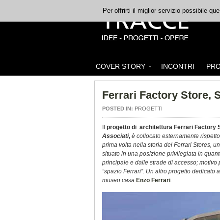
Per offrirti il miglior servizio possibile q
COVER STORY
INCONTRI
PRO
Ferrari Factory Store, 
POSTED IN:
PROGETTI
Il
proge
tto di architettura
Ferrari Factory 
Associati
,
è collocato esternamente rispetto 
prima volta nella storia dei Ferrari Stores, un
situato in una posizione privilegiata in quant
principale e dalle strade di accesso; motivo 
“spazio Ferrari”. Un altro progetto dedicato 
museo casa
Enzo Ferrari
.