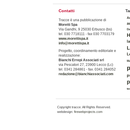
Contatti
Ta
An
Tracce è una pubblicazione di
a
Moretti Spa
Via Gandhi, 9 25030 Erbusco (bs)
Da
tel. 030 7718111 - fax 030 7703179
H
www.morettispa.it
la
info@morettispa.it
L
Progetto, coordinamento editoriale e
L
realizzazione:
Bianchi Errepi Associati srl
Ma
via Pescatori 27, 23900 Lecco (Lc)
p
tel. 0341 284861 - fax. 0341 284052
redazione@bianchiassociati.com
p
p
te
Copyright tracce. All Rights Reserved.
webdesign:
firewebprojects.com