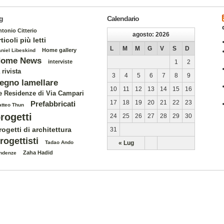
g
Calendario
tonio Citterio
agosto: 2026
rticoli più letti
L
M
M
G
V
S
D
Home gallery
niel Libeskind
ome News
interviste
1
2
 rivista
3
4
5
6
7
8
9
egno lamellare
10
11
12
13
14
15
16
e Residenze di Via Campari
17
18
19
20
21
22
23
Prefabbricati
tteo Thun
rogetti
24
25
26
27
28
29
30
rogetti di architettura
31
rogettisti
Tadao Ando
« Lug
Zaha Hadid
ndenze